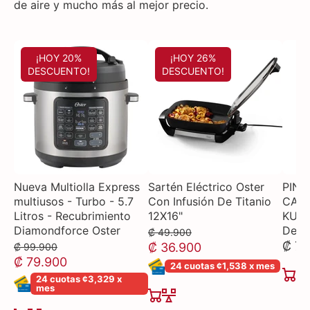
de aire y mucho más al mejor precio.
¡HOY 20%
¡HOY 26%
DESCUENTO!
DESCUENTO!
Nueva Multiolla Express
Sartén Eléctrico Oster
PINZ
multiusos - Turbo - 5.7
Con Infusión De Titanio
CAB
Litros - Recubrimiento
12X16"
KUH
Diamondforce Oster
Deca
₡ 49.900
₡ 7.
₡ 36.900
₡ 99.900
₡ 79.900
24 cuotas ¢1,538 x mes
24 cuotas ¢3,329 x
mes