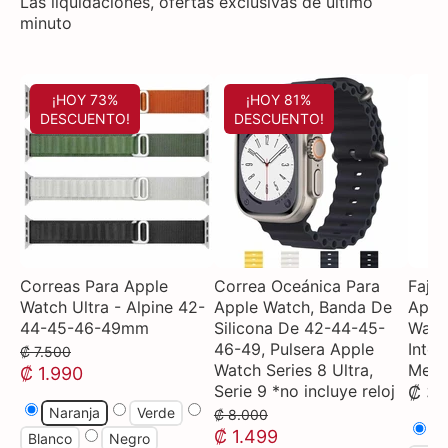
Las liquidaciones, ofertas exclusivas de ultimo
minuto
¡HOY 73%
¡HOY 81%
DESCUENTO!
DESCUENTO!
Correas Para Apple
Correa Oceánica Para
Fajas
Watch Ultra - Alpine 42-
Apple Watch, Banda De
Appl
44-45-46-49mm
Silicona De 42-44-45-
Watch
46-49, Pulsera Apple
Intel
₡ 7.500
Watch Series 8 Ultra,
Meta
₡ 1.990
Serie 9 *no incluye reloj
₡ 3.
Naranja
Verde
₡ 8.000
N
₡ 1.499
Blanco
Negro