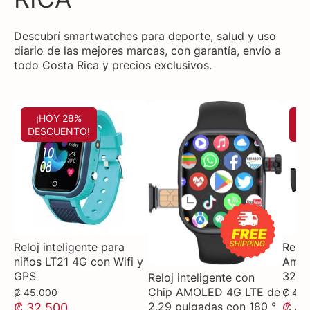
Descubrí smartwatches para deporte, salud y uso
diario de las mejores marcas, con garantía, envío a
todo Costa Rica y precios exclusivos.
¡HOY 28%
DESCUENTO!
DE
Reloj inteligente para
Reloj
niños LT21 4G con Wifi y
Amer
GPS
32GB
Reloj inteligente con
Chip AMOLED 4G LTE de
₡ 45.000
₡ 49.
2,29 pulgadas con 180 °
₡ 32.500
₡ 44