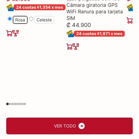
Cámara giratoria GPS
24 cuotas ¢1,354 x mes
2
WiFi Ranura para tarjeta
SIM
Rosa
Celeste
₡ 44.900
24 cuotas ¢1,871 x mes
VER TODO