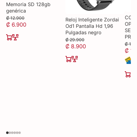
Memoria SD 128gb
genérica
COM
₡ 12.900
Reloj Inteligente Zordai
OPTI
₡ 6.900
Od1 Pantalla Hd 1,96
SECA
Pulgadas negro
PRO
₡ 29.900
₡ 165
₡ 8.900
₡ 11
2