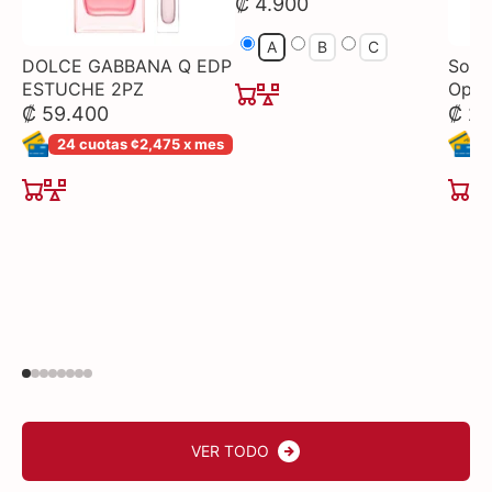
₡ 4.900
A
B
C
DOLCE GABBANA Q EDP
Sopo
ESTUCHE 2PZ
Opti
₡ 59.400
₡ 21
24 cuotas ¢2,475 x mes
2
VER TODO