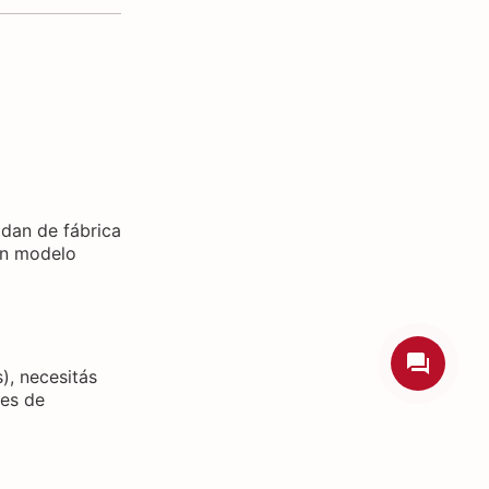
ldan de fábrica
 un modelo
), necesitás
tes de