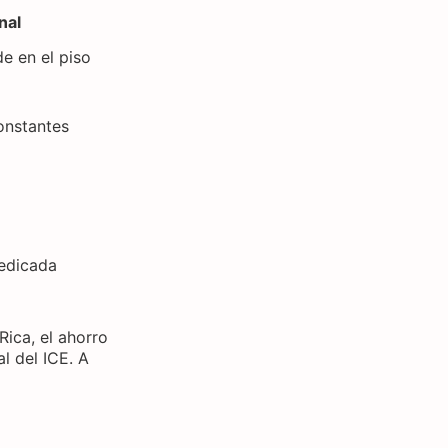
nal
e en el piso
onstantes
edicada
ica, el ahorro
l del ICE. A