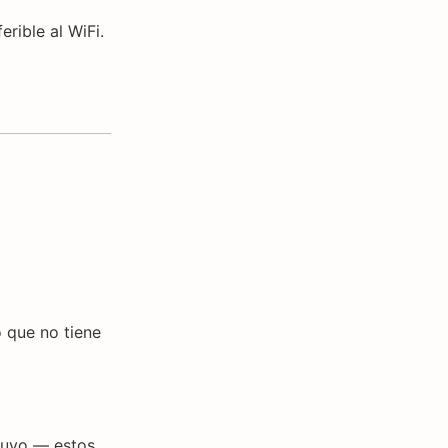
erible al WiFi.
lo que no tiene
 tuyo — estos