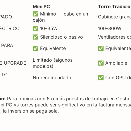
Mini PC
Torre Tradicio
✅ Mínimo — cabe en un
UPADO
Gabinete grand
cajón
ÉCTRICO
✅ 10–35W
100–300W
✅ Silencioso o pasivo
Ventiladores c
 PARA
✅ Equivalente
✅ Equivalente
Limitado (algunos
E UPGRADE
✅ Ampliable
modelos)
LTO
No recomendado
✅ Con GPU d
ón:
Para oficinas con 5 o más puestos de trabajo en Costa R
ini PC vs torres puede ser significativo en la factura mensua
 la inversión se paga sola.