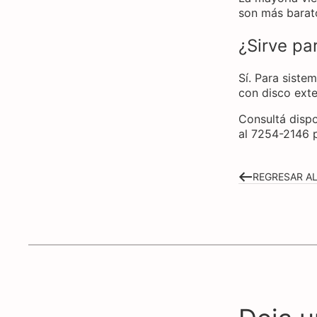
son más barato
¿Sirve pa
Sí. Para siste
con disco exte
Consultá dispo
al 7254-2146 p
REGRESAR A