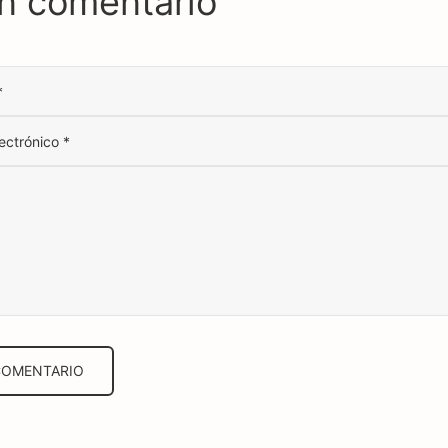
n comentario
*
lectrónico
*
COMENTARIO