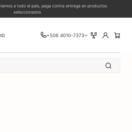
iamos a todo el país, paga contra entrega en productos
seleccionados
Iniciar
+506 4010-7373
Comparar
CIO
Carrito
sesión