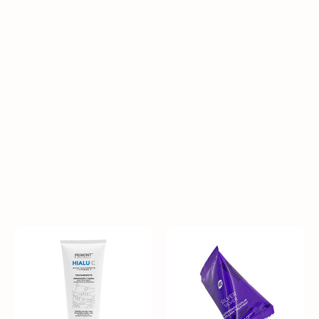
TRATAMIENTO BABA DE
ACEITE RESTRUC
CARACOL
CAPILAR C/ACE ARGAN
₡ 6.600
₡ 32.290
24 cuotas ¢1,345 x mes