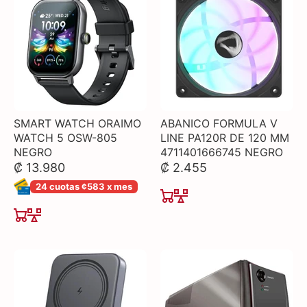
SMART WATCH ORAIMO
ABANICO FORMULA V
WATCH 5 OSW-805
LINE PA120R DE 120 MM
NEGRO
4711401666745 NEGRO
₡ 13.980
₡ 2.455
24 cuotas ¢583 x mes