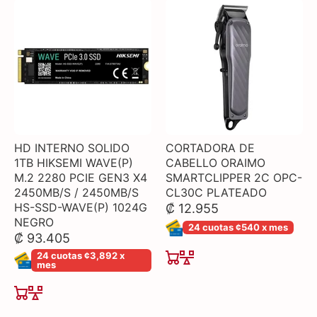
HD INTERNO SOLIDO
CORTADORA DE
1TB HIKSEMI WAVE(P)
CABELLO ORAIMO
M.2 2280 PCIE GEN3 X4
SMARTCLIPPER 2C OPC-
2450MB/S / 2450MB/S
CL30C PLATEADO
HS-SSD-WAVE(P) 1024G
₡ 12.955
NEGRO
24 cuotas ¢540 x mes
₡ 93.405
24 cuotas ¢3,892 x
mes