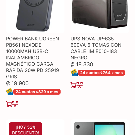
POWER BANK UGREEN
UPS NOVA UP-635
PB561 NEXODE
600VA 6 TOMAS CON
10000MAH USB-C
CABLE 1M E010-183
INALÁMBRICO
NEGRO
MAGNÉTICO CARGA
₡ 18.330
RÁPIDA 20W PD 25919
24 cuotas ¢764 x mes
GRIS
₡ 19.900
24 cuotas ¢829 x mes
¡HOY 52%
DESCUENTO!