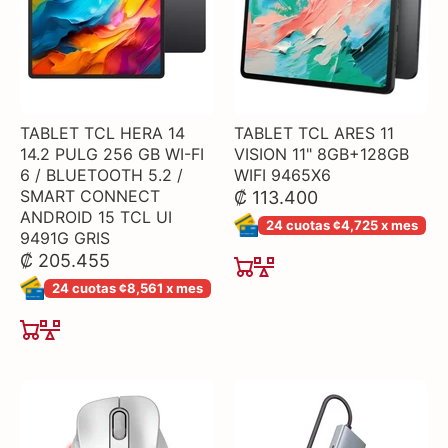
TABLET TCL HERA 14
TABLET TCL ARES 11
14.2 PULG 256 GB WI-FI
VISION 11" 8GB+128GB
6 / BLUETOOTH 5.2 /
WIFI 9465X6
SMART CONNECT
₡ 113.400
ANDROID 15 TCL UI
24 cuotas ¢4,725 x mes
9491G GRIS
₡ 205.455
24 cuotas ¢8,561 x mes