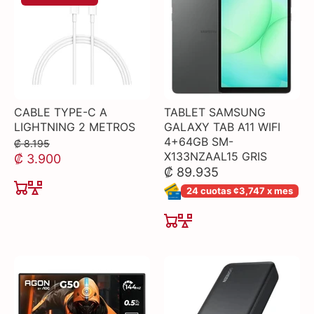
CABLE TYPE-C A
TABLET SAMSUNG
LIGHTNING 2 METROS
GALAXY TAB A11 WIFI
4+64GB SM-
₡ 8.195
X133NZAAL15 GRIS
₡ 3.900
₡ 89.935
24 cuotas ¢3,747 x mes