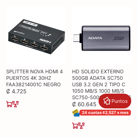
SPLITTER NOVA HDMI 4
HD SOLIDO EXTERNO
PUERTOS 4K 30HZ
500GB ADATA SC750
FAA38214001C NEGRO
USB 3.2 GEN 2 TIPO C
1050 MB/S 1000 MB/S
₡ 4.725
SC750-500G-CCBK GRIS
Puntos
₡ 60.645
24 cuotas ¢2,527 x mes