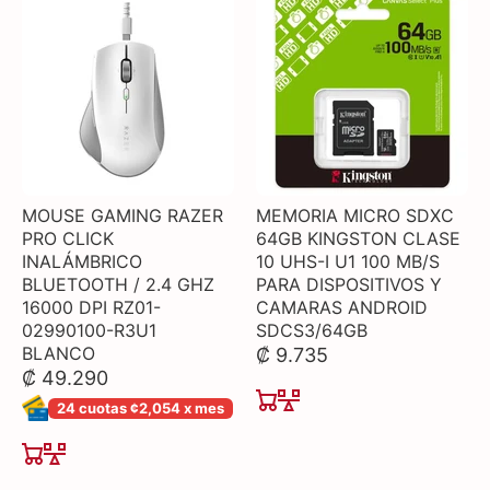
MOUSE GAMING RAZER
MEMORIA MICRO SDXC
PRO CLICK
64GB KINGSTON CLASE
INALÁMBRICO
10 UHS-I U1 100 MB/S
BLUETOOTH / 2.4 GHZ
PARA DISPOSITIVOS Y
16000 DPI RZ01-
CAMARAS ANDROID
02990100-R3U1
SDCS3/64GB
BLANCO
₡ 9.735
₡ 49.290
24 cuotas ¢2,054 x mes