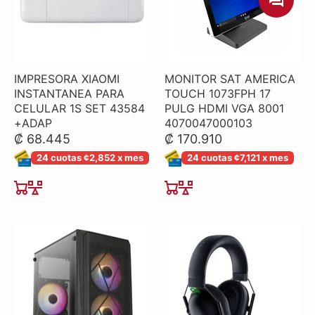
IMPRESORA XIAOMI
MONITOR SAT AMERICA
INSTANTANEA PARA
TOUCH 1073FPH 17
CELULAR 1S SET 43584
PULG HDMI VGA 8001
+ADAP
4070047000103
₡ 68.445
₡ 170.910
24 cuotas ¢2,852 x mes
24 cuotas ¢7,121 x mes