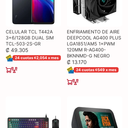
CELULAR TCL T442A
ENFRIAMIENTO DE AIRE
3+6/128GB DUAL SIM
DEEPCOOL AG400 PLUS
TCL-503-2S-GR
LGA1851/AM5 1×PWM
120MM R-AG400-
₡ 49.305
BKNNMD-G NEGRO
24 cuotas ¢2,054 x mes
₡ 13.170
24 cuotas ¢549 x mes