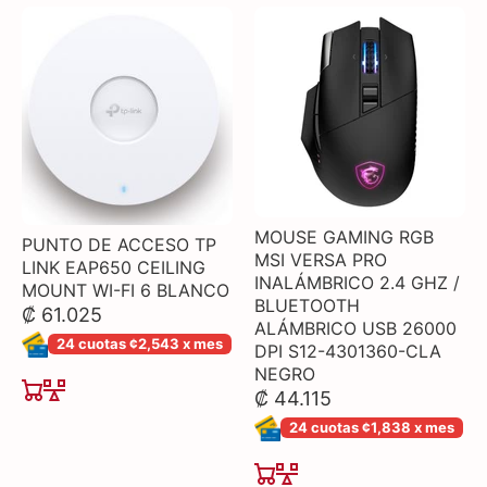
MOUSE GAMING RGB
PUNTO DE ACCESO TP
MSI VERSA PRO
LINK EAP650 CEILING
INALÁMBRICO 2.4 GHZ /
MOUNT WI-FI 6 BLANCO
BLUETOOTH
₡ 61.025
ALÁMBRICO USB 26000
24 cuotas ¢2,543 x mes
DPI S12-4301360-CLA
NEGRO
₡ 44.115
24 cuotas ¢1,838 x mes