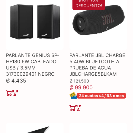
DESCUENTO!
PARLANTE GENIUS SP-
PARLANTE JBL CHARGE
HF180 6W CABLEADO
5 40W BLUETOOTH A
USB / 3.5MM
PRUEBA DE AGUA
31730029401 NEGRO
JBLCHARGE5BLKAM
₡ 4.435
₡ 121.500
₡ 99.900
24 cuotas ¢4,163 x mes