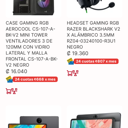
CASE GAMING RGB
HEADSET GAMING RGB
AEROCOOL CS-107-A-
RAZER BLACKSHARK V2
BK-V2 MINI TOWER
X ALÁMBRICO 3.5MM
VENTILADORES 3 DE
RZ04-03240100-R3U1
120MM CON VIDRIO
NEGRO
LATERAL Y MALLA
₡ 19.360
FRONTAL CS-107-A-BK-
24 cuotas ¢807 x mes
V2 NEGRO
₡ 16.040
24 cuotas ¢668 x mes