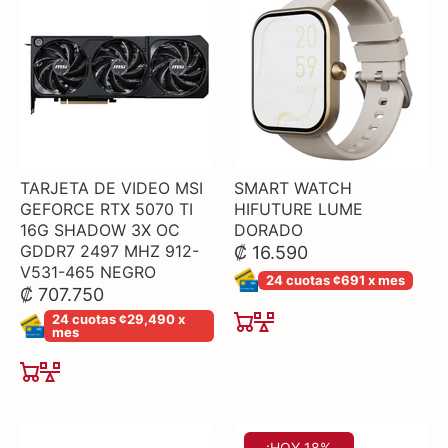
TARJETA DE VIDEO MSI
SMART WATCH
GEFORCE RTX 5070 TI
HIFUTURE LUME
16G SHADOW 3X OC
DORADO
GDDR7 2497 MHZ 912-
₡ 16.590
V531-465 NEGRO
24 cuotas ¢691 x mes
₡ 707.750
24 cuotas ¢29,490 x
mes
¡HOY 18%