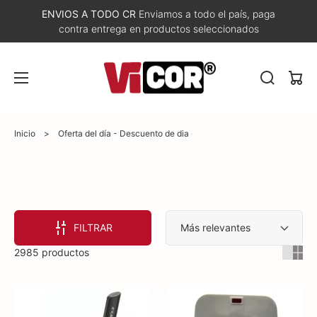
ENVIOS A TODO CR
Enviamos a todo el país, paga
contra entrega en productos seleccionados
Carri
Inicio
>
Oferta del día - Descuento de dia
FILTRAR
2985 productos