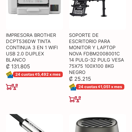
IMPRESORA BROTHER
SOPORTE DE
DCPT536DW TINTA
ESCRITORIO PARA
CONTINUA 3 EN 1 WIFI
MONITOR Y LAPTOP
USB 2.0 DUPLEX
NOVA FDBM2008001C
BLANCO
14 PULG-32 PULG VESA
75X75 100X100 8KG
₡ 131.805
NEGRO
24 cuotas ¢5,492 x mes
₡ 25.215
24 cuotas ¢1,051 x mes