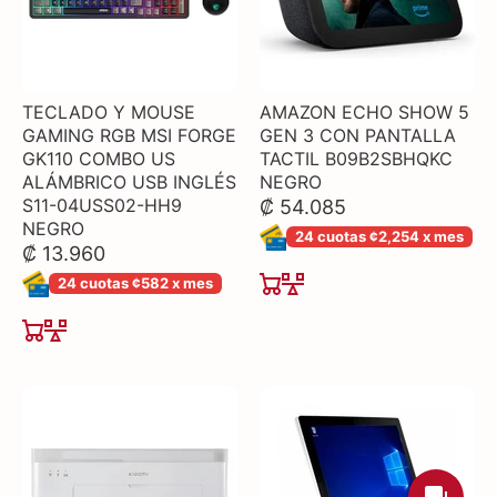
TECLADO Y MOUSE
AMAZON ECHO SHOW 5
GAMING RGB MSI FORGE
GEN 3 CON PANTALLA
GK110 COMBO US
TACTIL B09B2SBHQKC
ALÁMBRICO USB INGLÉS
NEGRO
S11-04USS02-HH9
₡ 54.085
NEGRO
24 cuotas ¢2,254 x mes
₡ 13.960
24 cuotas ¢582 x mes