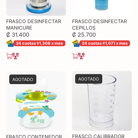
FRASCO DESINFECTAR
FRASCO DESINFECTAR
MANICURE
CEPILLOS
₡ 31.400
₡ 25.700
24 cuotas ¢1,308 x mes
24 cuotas ¢1,071 x mes
AGOTADO
AGOTADO
FRASCO CONTENEDOR
FRASCO CALIBRADOR