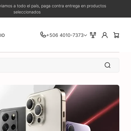
iamos a todo el país, paga contra entrega en productos
seleccionados
Iniciar
+506 4010-7373
Comparar
CIO
Carrito
sesión