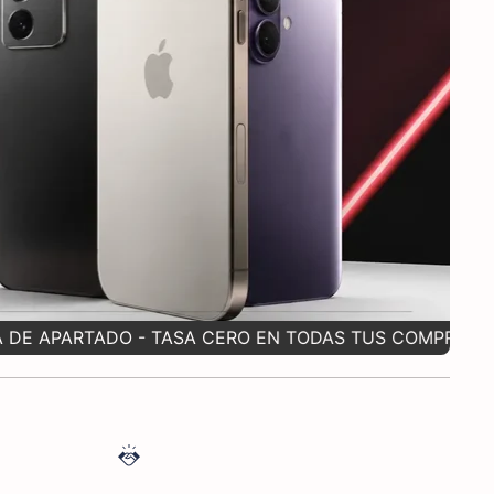
 EN TODAS TUS COMPRAS
✲
CONTAMO