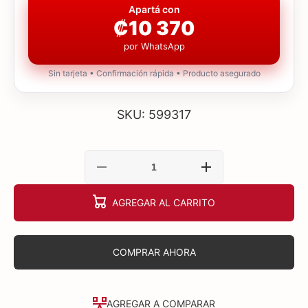
Apartá con
₡10 370
por WhatsApp
Sin tarjeta • Confirmación rápida • Producto asegurado
SKU: 599317
Reducir
Aumentar
cantidad
cantidad
para
para
AGREGAR AL CARRITO
PANTALON
PANTALON
TERMICO
TERMICO
COMPRAR AHORA
AGREGAR A COMPARAR