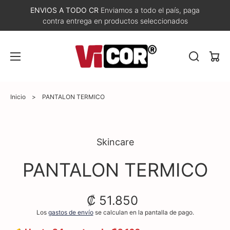
ENVIOS A TODO CR
Enviamos a todo el país, paga
contra entrega en productos seleccionados
Carri
Inicio
>
PANTALON TERMICO
Skincare
PANTALON TERMICO
₡ 51.850
Los
gastos de envío
se calculan en la pantalla de pago.