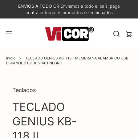
ENVIOS A TODO CR
Enviamos a todo el país, paga
contra entrega en productos seleccionados
Carri
Inicio
>
TECLADO GENIUS KB-118 II MEMBRANA ALÁMBRICO USB
ESPAÑOL 31310051401 NEGRO
Abrir
Teclados
elemento
multimedia
1
TECLADO
en
vista
de
GENIUS KB-
galería
118 II