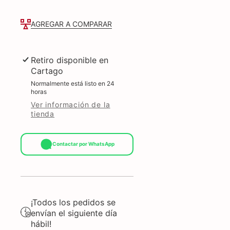
ESPAÑOL
ESPAÑOL
31310051401
31310051401
NEGRO
NEGRO
AGREGAR A COMPARAR
Retiro disponible en
Cartago
Normalmente está listo en 24
horas
Ver información de la
tienda
Contactar por WhatsApp
¡Todos los pedidos se
envían el siguiente día
hábil!