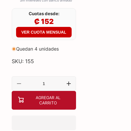
Sin intereses con banco afiliado
Cuotas desde:
₡ 152
VER CUOTA MENSUAL
Quedan 4 unidades
SKU: 155
Reducir
Aumentar
cantidad
cantidad
para
para
AGREGAR AL
TECLADO
TECLADO
CARRITO
GENIUS
GENIUS
KB-
KB-
118
118
II
II
MEMBRANA
MEMBRANA
ALÁMBRICO
ALÁMBRICO
USB
USB