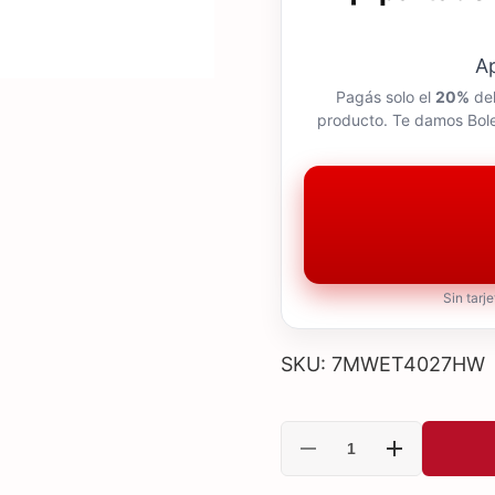
A
Pagás solo el
20%
del
producto. Te damos Bole
Sin tarj
SKU: 7MWET4027HW
Reducir
Aumentar
cantidad
cantidad
para
para