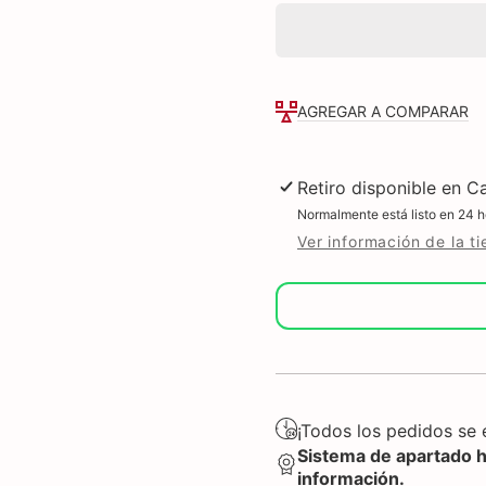
Whirlpool
Whirlpool
Centro
Centro
de
de
Lavado
Lavado
Eléctrico
Eléctrico
20
20
KG
KG
AGREGAR A COMPARAR
(7MWET4027HW)
(7MWET4027H
Retiro disponible en
Ca
Normalmente está listo en 24 h
Ver información de la t
¡Todos los pedidos se e
Sistema de apartado 
información.