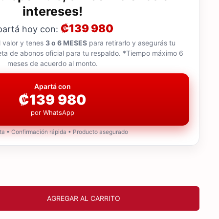
intereses!
₡139 980
partá hoy con:
 valor y tenes
3 o 6 MESES
para retirarlo y asegurás tu
ta de abonos oficial para tu respaldo. *Tiempo máximo 6
meses de acuerdo al monto.
Apartá con
₡139 980
por WhatsApp
eta • Confirmación rápida • Producto asegurado
AGREGAR AL CARRITO