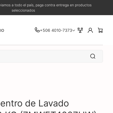
iamos a todo el país, paga contra entrega en productos
seleccionados
Iniciar
+506 4010-7373
Comparar
CIO
Carrito
sesión
Centro de Lavado