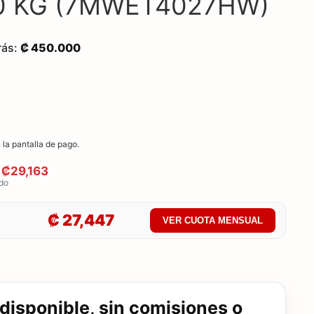
 20 KG (7MWET4027HW)
rás:
₡ 450.000
 la pantalla de pago.
 ₡29,163
ado
₡ 27,447
VER CUOTA MENSUAL
disponible, sin comisiones o