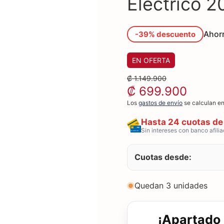
Eléctrico
Ahor
-39% descuento
EN OFERTA
₡ 1.149.900
₡ 699.900
Los
gastos de envío
se calculan en
Hasta 24 cuotas de
Sin intereses con banco afili
Cuotas desde:
Quedan 3 unidades
¡Apartado 