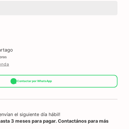
W)
rtago
oras
ienda
Contactar por WhatsApp
nvían el siguiente día hábil!
hasta 3 meses para pagar. Contactános para más