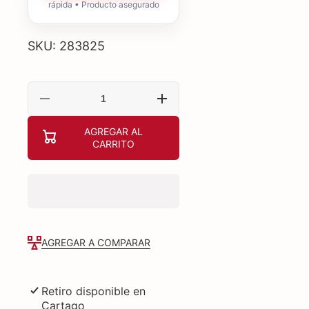
rápida • Producto asegurado
SKU: 283825
Reducir
Aumentar
cantidad
cantidad
para
para
AGREGAR AL
CURLY
CURLY
CARRITO
MONOI
MONOI
SHAMPOO
SHAMPOO
AGREGAR A COMPARAR
Retiro disponible en
Cartago