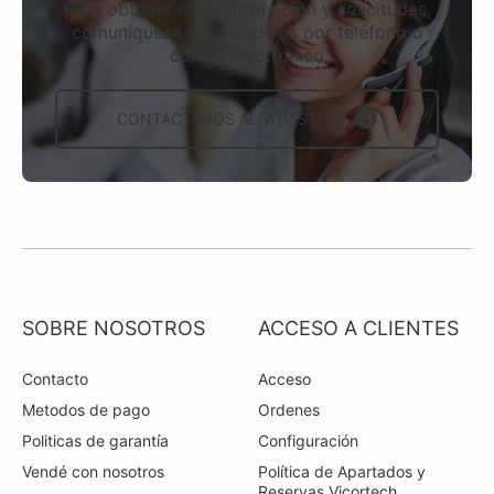
Para obtener más información y solicitudes,
comuníquese con nosotros por teléfono o
correo electrónico
CONTACTÁNOS AL WHASTAPP
SOBRE NOSOTROS
ACCESO A CLIENTES
Contacto
Acceso
Metodos de pago
Ordenes
Politicas de garantía
Configuración
Vendé con nosotros
Política de Apartados y
Reservas Vicortech