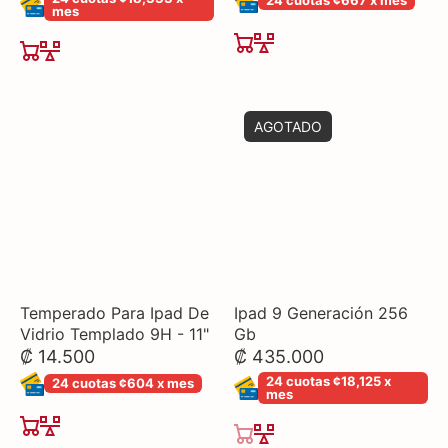
24 cuotas ¢667 x mes
mes
AGOTADO
Temperado Para Ipad De
Ipad 9 Generación 256
Vidrio Templado 9H - 11"
Gb
₡ 14.500
₡ 435.000
24 cuotas ¢18,125 x
24 cuotas ¢604 x mes
mes