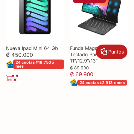
Nueva Ipad Mini 64 Gb
Funda Magnética Con
Puntos
Teclado Para Ipad
₡ 450.000
11"/12.9"/13"
24 cuotas ¢18,750 x
mes
₡ 89.900
₡ 69.900
24 cuotas ¢2,913 x mes
11"
Ipad M4 Pro 13"