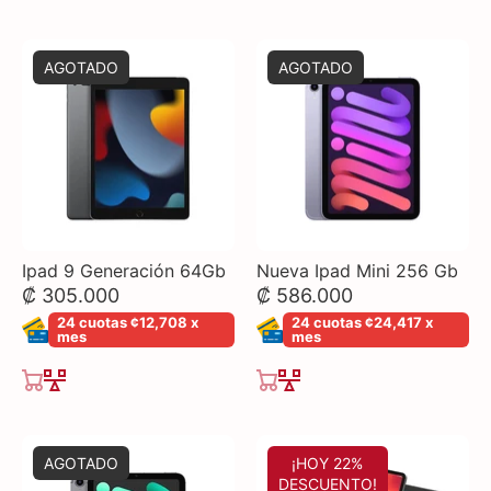
AGOTADO
AGOTADO
Ipad 9 Generación 64Gb
Nueva Ipad Mini 256 Gb
₡ 305.000
₡ 586.000
24 cuotas ¢12,708 x
24 cuotas ¢24,417 x
mes
mes
AGOTADO
¡HOY 22%
DESCUENTO!