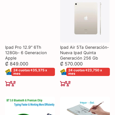
Ipad Pro 12.9" 6Th
Ipad Air 5Ta Generación-
128Gb- 6 Generacion
Nueva Ipad Quinta
Apple
Generación 256 Gb
₡ 849.000
₡ 570.000
24 cuotas ¢35,375 x
24 cuotas ¢23,750 x
mes
mes