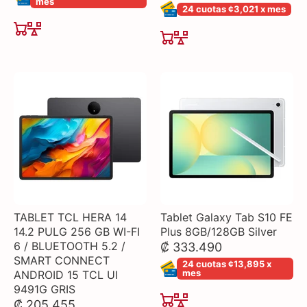
mes
24 cuotas ¢3,021 x mes
TABLET TCL HERA 14
Tablet Galaxy Tab S10 FE
14.2 PULG 256 GB WI-FI
Plus 8GB/128GB Silver
6 / BLUETOOTH 5.2 /
₡ 333.490
SMART CONNECT
24 cuotas ¢13,895 x
mes
ANDROID 15 TCL UI
9491G GRIS
₡ 205.455