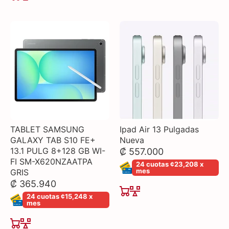
TABLET SAMSUNG
Ipad Air 13 Pulgadas
GALAXY TAB S10 FE+
Nueva
13.1 PULG 8+128 GB WI-
₡ 557.000
FI SM-X620NZAATPA
24 cuotas ¢23,208 x
mes
GRIS
₡ 365.940
24 cuotas ¢15,248 x
mes