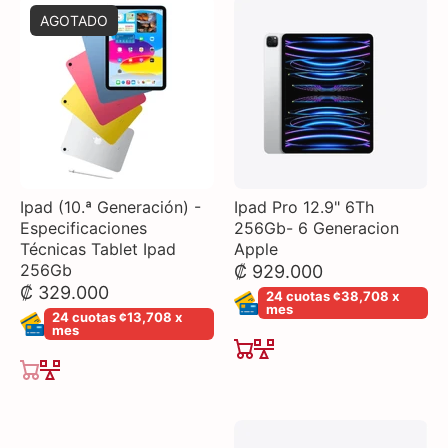
AGOTADO
Ipad (10.ª Generación) -
Ipad Pro 12.9" 6Th
Especificaciones
256Gb- 6 Generacion
Técnicas Tablet Ipad
Apple
256Gb
₡ 929.000
₡ 329.000
24 cuotas ¢38,708 x
mes
24 cuotas ¢13,708 x
mes