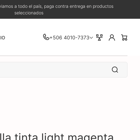
iamos a todo el país, paga contra entrega en productos
seleccionados
Iniciar
+506 4010-7373
Comparar
CIO
Carrito
sesión
la tinta light magenta