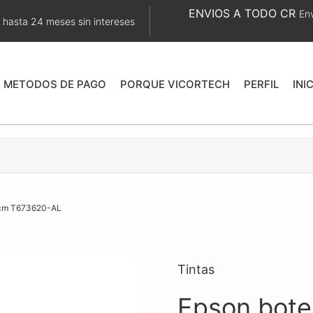
ENVIOS A TODO CR
Env
 hasta 24 meses sin intereses
METODOS DE PAGO
PORQUE VICORTECH
PERFIL
INI
15cm T673620-AL
Tintas
Epson botel