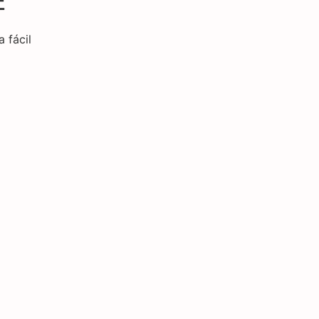
E
 fácil