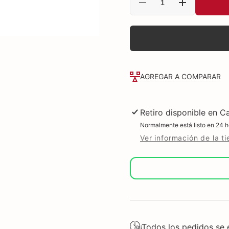
Reducir
Aumentar
cantidad
cantidad
para
para
Epson
Epson
botella
botella
tinta
tinta
light
light
magenta
magenta
paraL800
paraL800
1800
1800
AGREGAR A COMPARAR
fotos
fotos
10X15cm
10X15cm
T673620-
T673620-
AL
AL
Retiro disponible en
Ca
Normalmente está listo en 24 h
Ver información de la t
¡Todos los pedidos se e