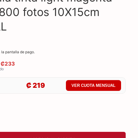
800 fotos 10X15cm
AL
 la pantalla de pago.
e ₡233
ado
₡ 219
VER CUOTA MENSUAL