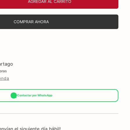
AGREGAR AL CARRITO
COMPRAR AHORA
rtago
oras
ienda
Contactar por WhatsApp
nvían el siguiente día hábil!