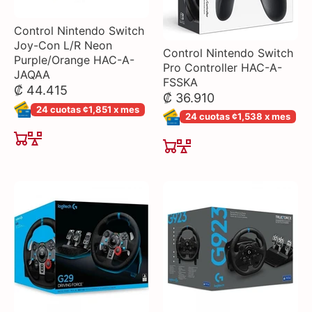
Control Nintendo Switch
Joy-Con L/R Neon
Control Nintendo Switch
Purple/Orange HAC-A-
Pro Controller HAC-A-
JAQAA
FSSKA
₡ 44.415
₡ 36.910
24 cuotas ¢1,851 x mes
24 cuotas ¢1,538 x mes