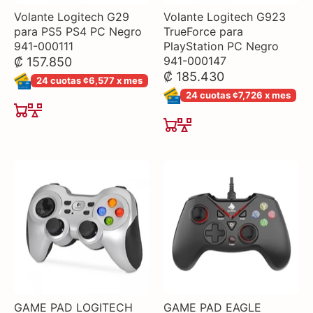
Volante Logitech G29
Volante Logitech G923
para PS5 PS4 PC Negro
TrueForce para
941-000111
PlayStation PC Negro
941-000147
₡ 157.850
₡ 185.430
24 cuotas ¢6,577 x mes
24 cuotas ¢7,726 x mes
GAME PAD LOGITECH
GAME PAD EAGLE