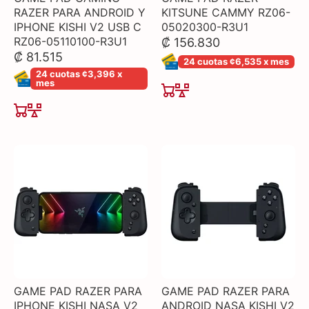
RAZER PARA ANDROID Y
KITSUNE CAMMY RZ06-
IPHONE KISHI V2 USB C
05020300-R3U1
RZ06-05110100-R3U1
₡ 156.830
₡ 81.515
24 cuotas ¢6,535 x mes
24 cuotas ¢3,396 x
mes
GAME PAD RAZER PARA
GAME PAD RAZER PARA
IPHONE KISHI NASA V2
ANDROID NASA KISHI V2