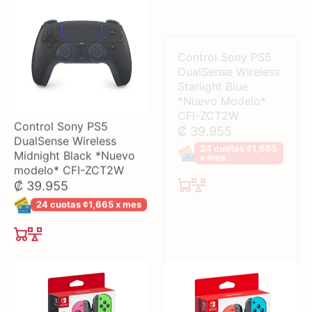
Control Sony PS5
DualSense Wireless
Starlight Blue
*Nuevo Modelo*
CFI-ZCT2W
₡ 39.955
24 cuotas ¢1,665
x mes
Control Sony PS5
DualSense Wireless
Midnight Black *Nuevo
modelo* CFI-ZCT2W
₡ 39.955
24 cuotas ¢1,665 x mes