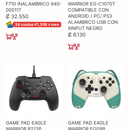
F710 INALAMBRICO 940-
WARRIOR EG-C1070T
000117
COMPATIBLE CON
ANDROID / PC/ PS3
₡ 32.550
ALAMBRICO USB CON
24 cuotas ¢1,356 x mes
XINPUT NEGRO
₡ 6.130
GAME PAD EAGLE
GAME PAD EAGLE
WARRIOR B213P
WARRIOR EG09B