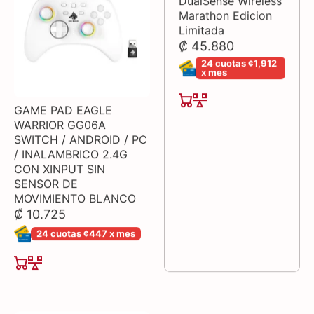
DualSense Wireless
Marathon Edicion
Limitada
₡ 45.880
24 cuotas ¢1,912
x mes
GAME PAD EAGLE
WARRIOR GG06A
SWITCH / ANDROID / PC
/ INALAMBRICO 2.4G
CON XINPUT SIN
SENSOR DE
MOVIMIENTO BLANCO
₡ 10.725
24 cuotas ¢447 x mes