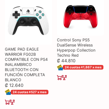
Control Sony PS5
DualSense Wireless
GAME PAD EAGLE
Hyperpop Collection
WARRIOR FG02B
Techno Red
COMPATIBLE CON PS4
₡ 44.810
INALAMBRICO
24 cuotas ¢1,867 x mes
BLUETOOTH CON
FUNCIÓN COMPLETA
BLANCO
₡ 12.640
24 cuotas ¢527 x mes