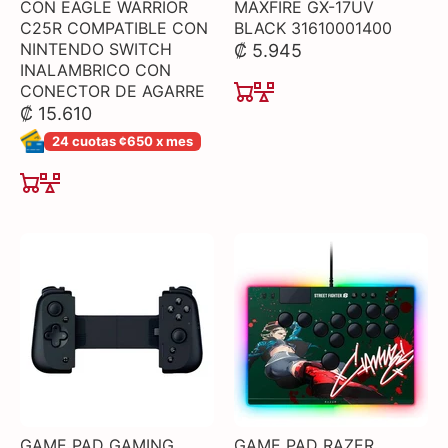
CON EAGLE WARRIOR
MAXFIRE GX-17UV
C25R COMPATIBLE CON
BLACK 31610001400
NINTENDO SWITCH
₡ 5.945
INALAMBRICO CON
CONECTOR DE AGARRE
₡ 15.610
24 cuotas ¢650 x mes
GAME PAD GAMING
GAME PAD RAZER