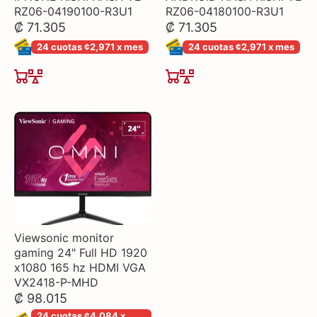
RZ06-04190100-R3U1
RZ06-04180100-R3U1
₡ 71.305
₡ 71.305
24 cuotas ¢2,971 x mes
24 cuotas ¢2,971 x mes
Viewsonic monitor
gaming 24" Full HD 1920
x1080 165 hz HDMI VGA
VX2418-P-MHD
₡ 98.015
24 cuotas ¢4,084 x