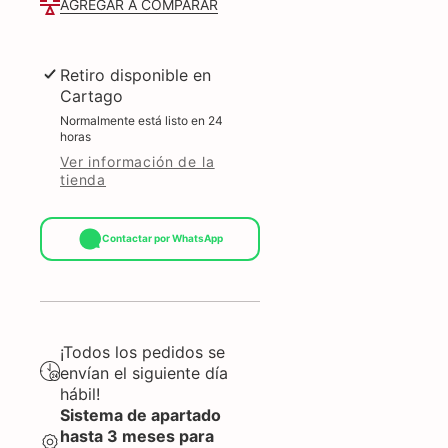
AGREGAR A COMPARAR
CON
CON
PANEL
PANEL
ACRÍLICO
ACRÍLICO
LATERAL
LATERAL
Y
Y
Retiro disponible en
BARRA
BARRA
Cartago
DE
DE
LUZ
LUZ
Normalmente está listo en 24
NEGRO
NEGRO
horas
Ver información de la
tienda
Contactar por WhatsApp
¡Todos los pedidos se
envían el siguiente día
hábil!
Sistema de apartado
hasta 3 meses para