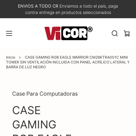
ENVIOS A TODO CR
Enviamos a todo el país, paga
contra entrega en productos seleccionados
Carri
Inicio
>
CASE GAMING RGB EAGLE WARRIOR CM26KTRA001C MINI
TOWER SIN VENTILACIÓN INCLUIDA CON PANEL ACRÍLICO LATERAL Y
BARRA DE LUZ NEGRO
Abrir
Case Para Computadoras
elemento
multimedia
1
CASE
en
vista
de
GAMING
galería