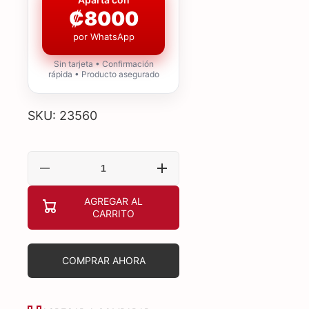
₡8000
por WhatsApp
Sin tarjeta • Confirmación
rápida • Producto asegurado
SKU: 23560
Reducir
Aumentar
cantidad
cantidad
para
para
AGREGAR AL
CASE
CASE
CARRITO
GAMING
GAMING
RGB
RGB
EAGLE
EAGLE
WARRIOR
WARRIOR
CM26KTRA001C
CM26KTRA001C
COMPRAR AHORA
MINI
MINI
TOWER
TOWER
SIN
SIN
VENTILACIÓN
VENTILACIÓN
INCLUIDA
INCLUIDA