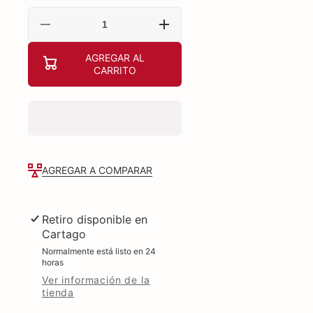
Reducir
Aumentar
cantidad
cantidad
para
para
AGREGAR AL
CEPILLO
CEPILLO
CARRITO
DESENREDANTE
DESENREDANTE
FLEXIBLE
FLEXIBLE
AGREGAR A COMPARAR
Retiro disponible en
Cartago
Normalmente está listo en 24
horas
Ver información de la
tienda