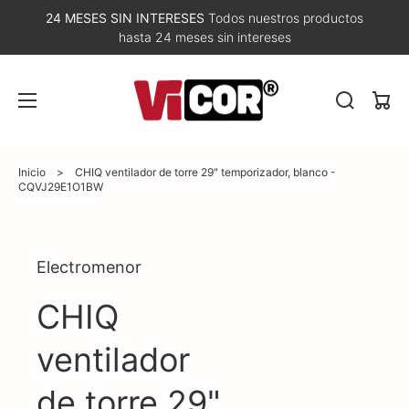
24 MESES SIN INTERESES
Todos nuestros productos
hasta 24 meses sin intereses
Carri
Inicio
>
CHIQ ventilador de torre 29" temporizador, blanco -
CQVJ29E1O1BW
Abrir
Electromenor
elemento
multimedia
1
CHIQ
en
vista
de
ventilador
galería
de torre 29"