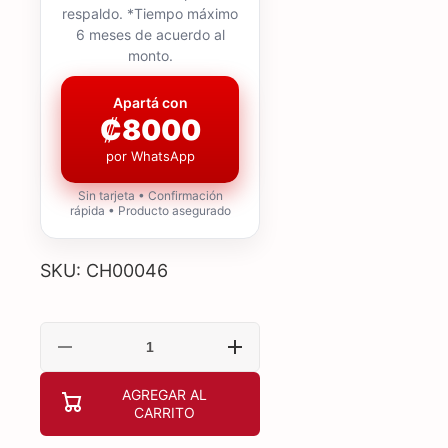
respaldo. *Tiempo máximo
6 meses de acuerdo al
monto.
Apartá con
₡8000
por WhatsApp
Sin tarjeta • Confirmación
rápida • Producto asegurado
SKU: CH00046
Reducir
Aumentar
cantidad
cantidad
para
para
AGREGAR AL
CHIQ
CHIQ
CARRITO
ventilador
ventilador
de
de
torre
torre