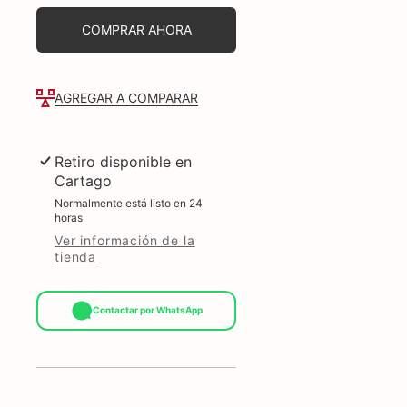
29&quot;
29&quot;
temporizador,
temporizador,
COMPRAR AHORA
blanco
blanco
-
-
CQVJ29E1O1BW
CQVJ29E1O1BW
AGREGAR A COMPARAR
Retiro disponible en
Cartago
Normalmente está listo en 24
horas
Ver información de la
tienda
Contactar por WhatsApp