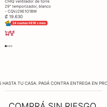
CHIQ ventilador de torre
29" temporizador, blanco
- CQVJ29E1O1BW
₡ 19.630
24 cuotas ¢818 x mes
U CASA. PAGÁ CONTRA ENTREGA EN PRODUCTOS S
COMPRÁ SIN RIESGO.