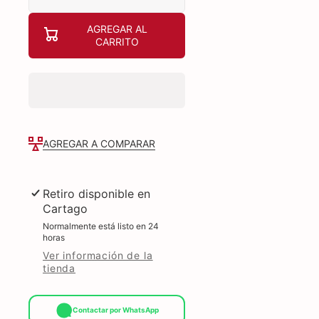
cantidad
cantidad
para
para
AGREGAR AL
Coffee
Coffee
CARRITO
Maker
Maker
Dualbrew
Dualbrew
14
14
Tz
Tz
Negro
Negro
Power
Power
Xl
Xl
Black
Black
&amp;
&amp;
Decker
Decker
AGREGAR A COMPARAR
Ss0441-
Ss0441-
0Bpla
0Bpla
Retiro disponible en
Cartago
Normalmente está listo en 24
horas
Ver información de la
tienda
Contactar por WhatsApp