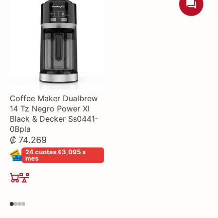
Coffee Maker Dualbrew
14 Tz Negro Power Xl
Black & Decker Ss0441-
0Bpla
₡ 74.269
24 cuotas ¢3,095 x
mes