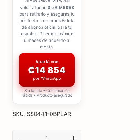
Pagás solo el
20%
del
valor y tenes
3 o 6 MESES
para retirarlo y asegurás tu
producto. Te damos Boleta
de abonos oficial para tu
respaldo. *Tiempo máximo
6 meses de acuerdo al
monto.
Apartá con
₡14 854
por WhatsApp
Sin tarjeta • Confirmación
rápida • Producto asegurado
SKU: SS0441-0BPLAR
Reducir
Aumentar