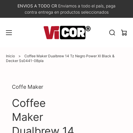
ENVIOS A TODO CR
Enviamos a todo el país, paga
contra entrega en productos seleccionados
Carri
Inicio
>
Coffee Maker Dualbrew 14 Tz Negro Power Xl Black &
Decker Ss0441-0Bpla
Abrir
Coffe Maker
elemento
multimedia
1
Coffee
en
vista
de
Maker
galería
Dualbrew 14