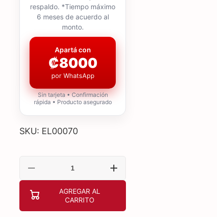
respaldo. *Tiempo máximo
6 meses de acuerdo al
monto.
Apartá con
₡8000
por WhatsApp
Sin tarjeta • Confirmación
rápida • Producto asegurado
SKU: EL00070
Reducir
Aumentar
cantidad
cantidad
para
para
AGREGAR AL
Elite
Elite
CARRITO
etiqueta
etiqueta
de
de
seguridad
seguridad