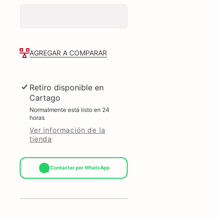
void
void
rollo
rollo
1310
1310
uds
uds
2x1
2x1
core
core
3
3
AGREGAR A COMPARAR
salida
salida
doble
doble
Retiro disponible en
Cartago
Normalmente está listo en 24
horas
Ver información de la
tienda
Contactar por WhatsApp