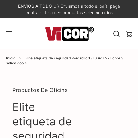
ENVIOS A TODO CR
Enviamos a todo el país, paga
contra entrega en productos seleccionados
Carri
Inicio
>
Elite etiqueta de seguridad void rollo 1310 uds 2x1 core 3
salida doble
Abrir
Productos De Oficina
elemento
multimedia
1
Elite
en
vista
de
etiqueta de
galería
seguridad