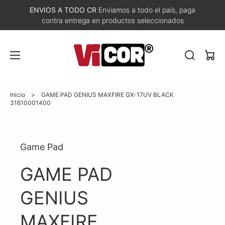
ENVIOS A TODO CR
Enviamos a todo el país, paga
contra entrega en productos seleccionados
Carri
Inicio
>
GAME PAD GENIUS MAXFIRE GX-17UV BLACK
31610001400
Abrir
Game Pad
elemento
multimedia
1
GAME PAD
en
vista
de
GENIUS
galería
MAXFIRE