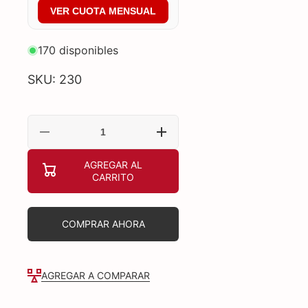
VER CUOTA MENSUAL
170 disponibles
SKU: 230
Reducir
Aumentar
cantidad
cantidad
para
para
AGREGAR AL
GAME
GAME
CARRITO
PAD
PAD
GENIUS
GENIUS
MAXFIRE
MAXFIRE
GX-
GX-
17UV
17UV
COMPRAR AHORA
BLACK
BLACK
31610001400
31610001400
AGREGAR A COMPARAR