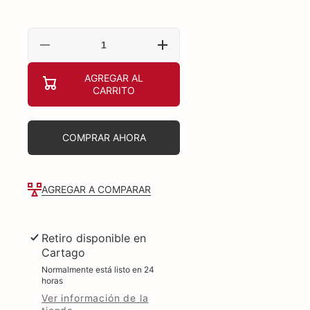
Reducir
Aumentar
cantidad
cantidad
para
para
AGREGAR AL
GEL
GEL
CARRITO
CREMA
CREMA
CERAMIDAS
CERAMIDAS
COMPRAR AHORA
AGREGAR A COMPARAR
Retiro disponible en
Cartago
Normalmente está listo en 24
horas
Ver información de la