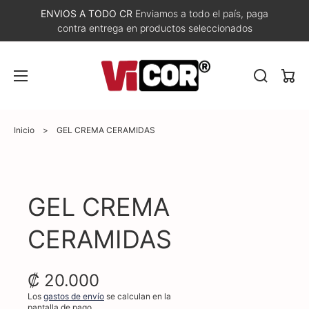
ENVIOS A TODO CR
Enviamos a todo el país, paga
contra entrega en productos seleccionados
Carri
Inicio
>
GEL CREMA CERAMIDAS
Abrir
elemento
GEL CREMA
multimedia
1
en
CERAMIDAS
vista
de
galería
₡ 20.000
Los
gastos de envío
se calculan en la
pantalla de pago.