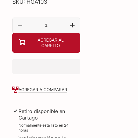
SKU: HGA103
Reducir
Aumentar
cantidad
cantidad
para
para
AGREGAR AL
Hamilton
Hamilton
CARRITO
Beach
Beach
Pelador
Pelador
8&quot;
8&quot;
Vertical
Vertical
Hga103
Hga103
AGREGAR A COMPARAR
Retiro disponible en
Cartago
Normalmente está listo en 24
horas
Ver información de la