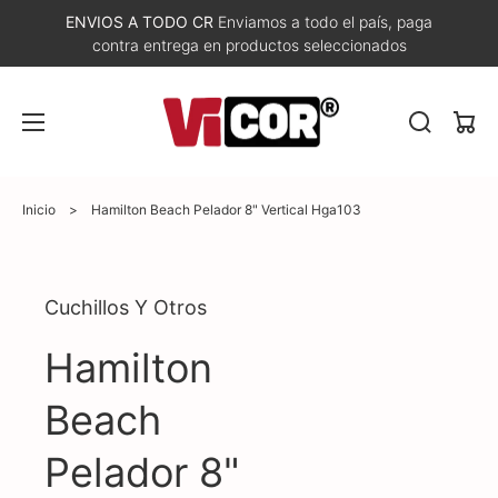
ENVIOS A TODO CR
Enviamos a todo el país, paga
contra entrega en productos seleccionados
Carri
Inicio
>
Hamilton Beach Pelador 8" Vertical Hga103
Abrir
Cuchillos Y Otros
elemento
multimedia
1
Hamilton
en
vista
de
Beach
galería
Pelador 8"