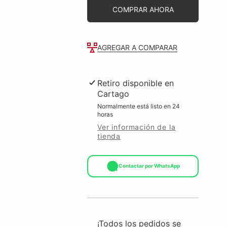
M500
M500
COMPRAR AHORA
ALÁMBRICO
ALÁMBRICO
USB
USB
3600
3600
DPI
DPI
31040011400
31040011400
AGREGAR A COMPARAR
NEGRO
NEGRO
Retiro disponible en
Cartago
Normalmente está listo en 24
horas
Ver información de la
tienda
Contactar por WhatsApp
¡Todos los pedidos se