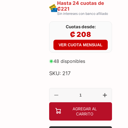
Hasta 24 cuotas de
₡221
Sin intereses con banco afiliado
Cuotas desde:
₡ 208
VER CUOTA MENSUAL
48 disponibles
SKU: 217
Reducir
Aumentar
cantidad
cantidad
para
para
AGREGAR AL
MOUSE
MOUSE
CARRITO
GAMING
GAMING
RGB
RGB
GENIUS
GENIUS
SCORPION
SCORPION