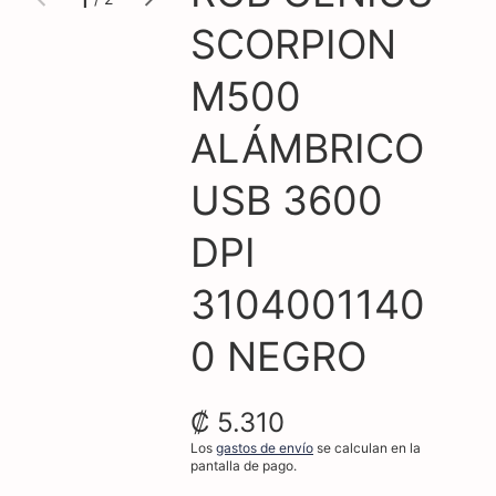
galería
galería
de
SCORPION
M500
ALÁMBRICO
USB 3600
DPI
3104001140
0 NEGRO
₡ 5.310
Los
gastos de envío
se calculan en la
pantalla de pago.