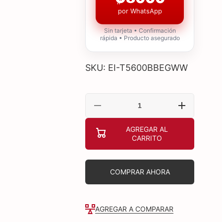
por WhatsApp
Sin tarjeta • Confirmación
rápida • Producto asegurado
SKU: EI-T5600BBEGWW
Reducir
Aumentar
cantidad
cantidad
para
para
AGREGAR AL
Rastreador
Rastreador
CARRITO
Samsung
Samsung
Smart
Smart
Tag2
Tag2
Black
Black
COMPRAR AHORA
AGREGAR A COMPARAR