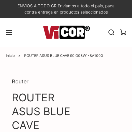
ENVIOS A TODO CR
Enviamos a todo el país, paga
contra entrega en productos seleccionados
Carri
Inicio
>
ROUTER ASUS BLUE CAVE 90IG03W1-BA1000
Abrir
Router
elemento
multimedia
1
ROUTER
en
vista
de
ASUS BLUE
galería
CAVE