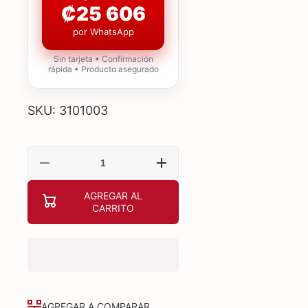
₡25 606
por WhatsApp
Sin tarjeta • Confirmación
rápida • Producto asegurado
SKU: 3101003
Reducir
Aumentar
cantidad
cantidad
para
para
AGREGAR AL
ROUTER
ROUTER
CARRITO
ASUS
ASUS
BLUE
BLUE
CAVE
CAVE
90IG03W1-
90IG03W1-
BA1000
BA1000
AGREGAR A COMPARAR