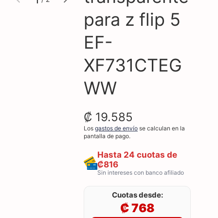
galería
galería
de
para z flip 5
EF-
XF731CTEG
WW
₡ 19.585
Los
gastos de envío
se calculan en la
pantalla de pago.
Hasta 24 cuotas de
₡816
Sin intereses con banco afiliado
Cuotas desde:
₡ 768