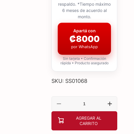
respaldo. *Tiempo máximo
6 meses de acuerdo al
monto.
Apartá con
₡8000
por WhatsApp
Sin tarjeta • Confirmación
rápida • Producto asegurado
SKU: SS01068
Reducir
Aumentar
cantidad
cantidad
para
para
AGREGAR AL
Samsung
Samsung
CARRITO
estuche
estuche
transparente
transparente
para
para