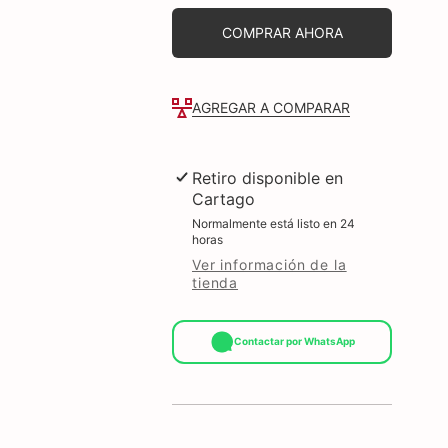
z
z
flip
flip
COMPRAR AHORA
5
5
EF-
EF-
XF731CTEGWW
XF731CTEG
AGREGAR A COMPARAR
Retiro disponible en
Cartago
Normalmente está listo en 24
horas
Ver información de la
tienda
Contactar por WhatsApp