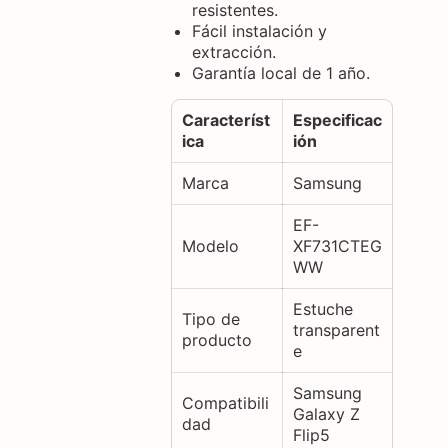
resistentes.
Fácil instalación y
extracción.
Garantía local de 1 año.
Característ
Especificac
ica
ión
Marca
Samsung
EF-
Modelo
XF731CTEG
WW
Estuche
Tipo de
transparent
producto
e
Samsung
Compatibili
Galaxy Z
dad
Flip5