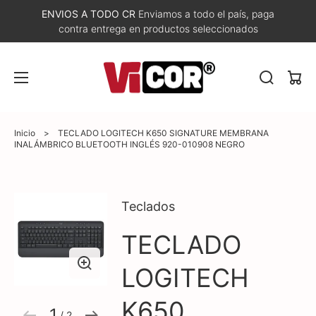
ENVIOS A TODO CR
Enviamos a todo el país, paga
contra entrega en productos seleccionados
Carri
Inicio
>
TECLADO LOGITECH K650 SIGNATURE MEMBRANA
INALÁMBRICO BLUETOOTH INGLÉS 920-010908 NEGRO
Teclados
TECLADO
Abrir
Abrir
elemento
elemento
multimedia
multimedia
LOGITECH
1
2
en
en
vista
vista
K650
de
de
1
 / 
2