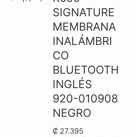
galería
galería
de
SIGNATURE
MEMBRANA
INALÁMBRI
CO
BLUETOOTH
INGLÉS
920-010908
NEGRO
₡ 27.395