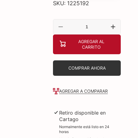
SKU: 1225192
Reducir
Aumentar
cantidad
cantidad
para
para
AGREGAR AL
TECLADO
TECLADO
CARRITO
LOGITECH
LOGITECH
K650
K650
SIGNATURE
SIGNATURE
MEMBRANA
MEMBRANA
INALÁMBRICO
INALÁMBRIC
COMPRAR AHORA
BLUETOOTH
BLUETOOTH
INGLÉS
INGLÉS
920-
920-
010908
010908
NEGRO
NEGRO
AGREGAR A COMPARAR
Retiro disponible en
Cartago
Normalmente está listo en 24
horas